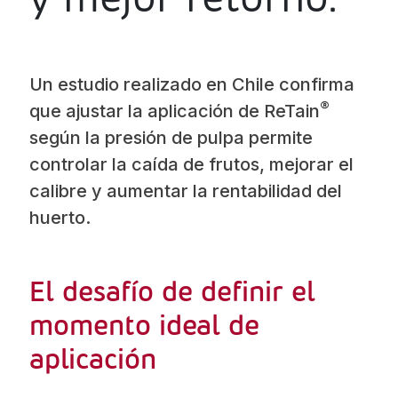
Jamaica
Inoculantes Micorrízicos
Nicaragua
Insecticidas y Acaricidas
Un estudio realizado en Chile confirma
Panama
®
que ajustar la aplicación de ReTain
Reguladores de Crecimiento
Paraguay
según la presión de pulpa permite
Peru
controlar la caída de frutos, mejorar el
Todas
Dominican
calibre y aumentar la rentabilidad del
Republic
huerto.
Trinidad and
Tobago
El desafío de definir el
Uruguay
momento ideal de
Venezuela
aplicación