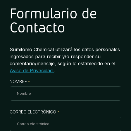
Formulario de
Jamaica
Inoculantes Micorrízicos
Nicaragua
Contacto
Insecticidas y Acaricidas
Panama
Reguladores de Crecimiento
Paraguay
Sumitomo Chemical utilizará los datos personales
Peru
Todas
ingresados para recibir y/o responder su
Dominican
comentario/mensaje, según lo establecido en el
Republic
Aviso de Privacidad
.
Trinidad and
NOMBRE
*
Tobago
Uruguay
Venezuela
CORREO ELECTRÓNICO
*