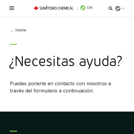
CHI
Argentina
Home
>
Belize
Bolivia
Líneas de Productos
¿Necesitas ayuda?
Brazil
Novedades
Bioestimulantes
Chile
Colombia
Coadyuvantes
¿Necesitas ayuda?
Puedes ponerte en contacto con nosotros a
Costa Rica
través del formulario a continuación:
Fertilizantes Foliares
Sitio Institucional
Ecuador
El Salvador
Instagram
Facebook
LinkedIn
Fungicidas
Guatemala
Herbicidas
Honduras