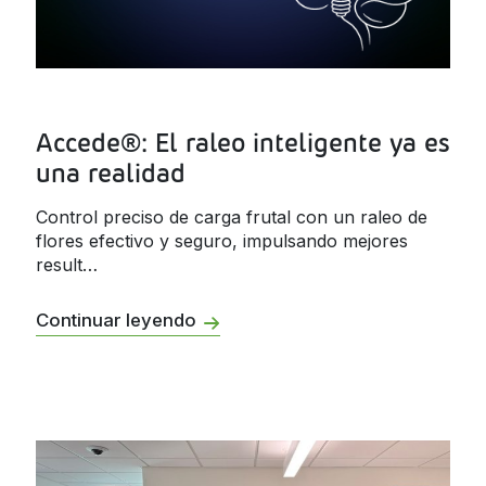
Jamaica
Inoculantes Micorrízicos
Nicaragua
Insecticidas y Acaricidas
Panama
Accede®: El raleo inteligente ya es
Reguladores de Crecimiento
Paraguay
una realidad
Peru
Todas
Control preciso de carga frutal con un raleo de
Dominican
flores efectivo y seguro, impulsando mejores
Republic
result…
Trinidad and
Tobago
Continuar leyendo
Uruguay
Venezuela