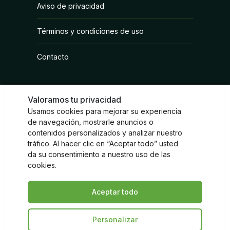
Aviso de privacidad
Fungicidas
Términos y condiciones de uso
Herbicidas
Contacto
Inoculantes Micorrízicos
Insecticidas y Acaricidas
Valoramos tu privacidad
Reguladores de Crecimiento
Usamos cookies para mejorar su experiencia
de navegación, mostrarle anuncios o
Redes sociales
contenidos personalizados y analizar nuestro
Instagram
Facebook
LinkedIn
tráfico. Al hacer clic en “Aceptar todo” usted
da su consentimiento a nuestro uso de las
cookies.
Aceptar todo
© Sumitomo Chemical 2026
Personalizar
Volver arriba de la página