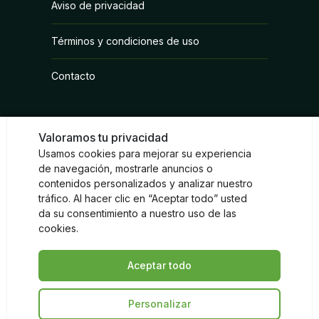
Aviso de privacidad
Fungicidas
Términos y condiciones de uso
Herbicidas
Contacto
Inoculantes Micorrízicos
Insecticidas y Acaricidas
Valoramos tu privacidad
Reguladores de Crecimiento
Usamos cookies para mejorar su experiencia
Redes sociales
de navegación, mostrarle anuncios o
contenidos personalizados y analizar nuestro
Instagram
Facebook
LinkedIn
tráfico. Al hacer clic en “Aceptar todo” usted
da su consentimiento a nuestro uso de las
cookies.
Aceptar todo
© Sumitomo Chemical 2026
Personalizar
Volver arriba de la página