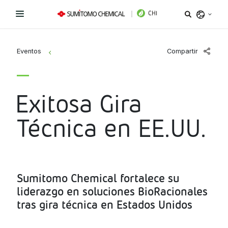
CHI
Argentina
Compartir
Eventos
>
Belize
Bolivia
Líneas de Productos
Exitosa Gira
Brazil
Novedades
Bioestimulantes
Chile
Técnica en EE.UU.
Colombia
Coadyuvantes
¿Necesitas ayuda?
Costa Rica
Fertilizantes Foliares
Sitio Institucional
Ecuador
Sumitomo Chemical fortalece su
El Salvador
liderazgo en soluciones BioRacionales
Instagram
Facebook
LinkedIn
Fungicidas
tras gira técnica en Estados Unidos
Guatemala
Herbicidas
Honduras