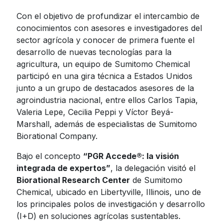
Jamaica
Inoculantes Micorrízicos
Con el objetivo de profundizar el intercambio de
conocimientos con asesores e investigadores del
Nicaragua
sector agrícola y conocer de primera fuente el
Insecticidas y Acaricidas
Panama
desarrollo de nuevas tecnologías para la
agricultura, un equipo de Sumitomo Chemical
Reguladores de Crecimiento
Paraguay
participó en una gira técnica a Estados Unidos
Peru
junto a un grupo de destacados asesores de la
Todas
agroindustria nacional, entre ellos Carlos Tapia,
Dominican
Valeria Lepe, Cecilia Peppi y Víctor Beyá-
Republic
Marshall, además de especialistas de Sumitomo
Trinidad and
Biorational Company.
Tobago
Bajo el concepto
“
PGR Accede®: la visión
Uruguay
integrada de expertos
”
, la delegación visitó el
Venezuela
Biorational Research Center
de Sumitomo
Chemical, ubicado en Libertyville, Illinois, uno de
los principales polos de investigación y desarrollo
(I+D) en soluciones agrícolas sustentables.