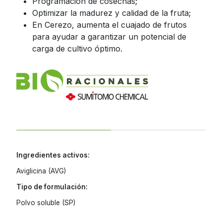
Programación de cosechas;
Optimizar la madurez y calidad de la fruta;
Jamaica
Inoculantes Micorrízicos
En Cerezo, aumenta el cuajado de frutos
Nicaragua
para ayudar a garantizar un potencial de
Insecticidas y Acaricidas
carga de cultivo óptimo.
Panama
Reguladores de Crecimiento
Paraguay
Peru
Todas
Dominican
Republic
Trinidad and
Tobago
Ingredientes activos:
Uruguay
Aviglicina (AVG)
Venezuela
Tipo de formulación:
Polvo soluble (SP)