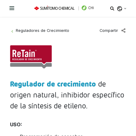
CHI
Argentina
Compartir
Reguladores de Crecimiento
>
Belize
Bolivia
Líneas de Productos
Brazil
Novedades
Bioestimulantes
Chile
Colombia
Regulador de crecimiento
de
Coadyuvantes
¿Necesitas ayuda?
Costa Rica
origen natural, inhibidor específico
Fertilizantes Foliares
Sitio Institucional
Ecuador
de la síntesis de etileno.
El Salvador
Instagram
Facebook
LinkedIn
Fungicidas
Guatemala
USO:
Herbicidas
Honduras