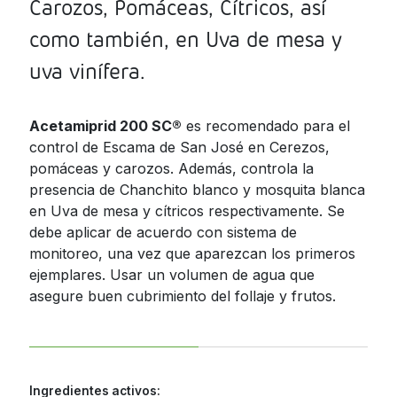
Carozos, Pomáceas, Cítricos, así
Jamaica
Inoculantes Micorrízicos
como también, en Uva de mesa y
Nicaragua
uva vinífera.
Insecticidas y Acaricidas
Panama
Reguladores de Crecimiento
Paraguay
Acetamiprid 200 SC®️
es recomendado para el
control de Escama de San José en Cerezos,
Peru
Todas
pomáceas y carozos. Además, controla la
Dominican
presencia de Chanchito blanco y mosquita blanca
Republic
en Uva de mesa y cítricos respectivamente. Se
debe aplicar de acuerdo con sistema de
Trinidad and
monitoreo, una vez que aparezcan los primeros
Tobago
ejemplares. Usar un volumen de agua que
Uruguay
asegure buen cubrimiento del follaje y frutos.
Venezuela
Ingredientes activos: