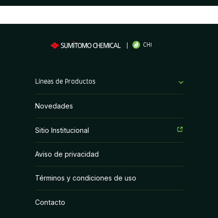
CHI
Líneas de Productos
Bioestimulantes
Novedades
Coadyuvantes
Sitio Institucional
Fertilizantes Foliares
Aviso de privacidad
Fungicidas
Términos y condiciones de uso
Herbicidas
Contacto
Inoculantes Micorrízicos