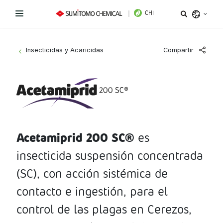
CHI
Argentina
Compartir
Insecticidas y Acaricidas
>
Belize
Bolivia
Líneas de Productos
Brazil
Novedades
Bioestimulantes
Chile
Colombia
Acetamiprid 200 SC®️
es
Coadyuvantes
¿Necesitas ayuda?
Costa Rica
insecticida suspensión concentrada
Fertilizantes Foliares
Sitio Institucional
Ecuador
(SC), con acción sistémica de
El Salvador
Instagram
Facebook
LinkedIn
Fungicidas
contacto e ingestión, para el
Guatemala
control de las plagas en Cerezos,
Herbicidas
Honduras