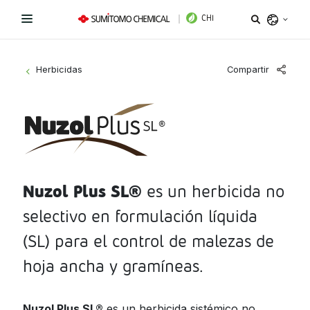
CHI
Argentina
Compartir
Herbicidas
>
Belize
Bolivia
Líneas de Productos
Brazil
Novedades
Bioestimulantes
Chile
Colombia
Nuzol Plus SL®
es un herbicida no
Coadyuvantes
¿Necesitas ayuda?
Costa Rica
selectivo en formulación líquida
Fertilizantes Foliares
Sitio Institucional
Ecuador
(SL) para el control de malezas de
El Salvador
Instagram
Facebook
LinkedIn
Fungicidas
hoja ancha y gramíneas.
Guatemala
Herbicidas
Honduras
Nuzol Plus SL®
es un herbicida sistémico no