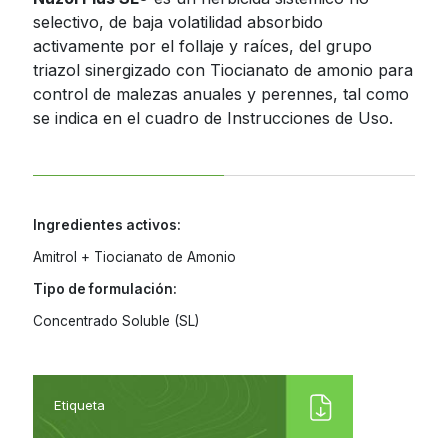
selectivo, de baja volatilidad absorbido
Jamaica
Inoculantes Micorrízicos
activamente por el follaje y raíces, del grupo
Nicaragua
triazol sinergizado con Tiocianato de amonio para
Insecticidas y Acaricidas
control de malezas anuales y perennes, tal como
Panama
se indica en el cuadro de Instrucciones de Uso.
Reguladores de Crecimiento
Paraguay
Peru
Todas
Dominican
Ingredientes activos:
Republic
Amitrol + Tiocianato de Amonio
Trinidad and
Tobago
Tipo de formulación:
Uruguay
Concentrado Soluble (SL)
Venezuela
Etiqueta