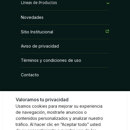
Líneas de Productos
Bioestimulantes
Novedades
Coadyuvantes
Sitio Institucional
Fertilizantes Foliares
Aviso de privacidad
Fungicidas
Términos y condiciones de uso
Herbicidas
Contacto
Inoculantes Micorrízicos
Insecticidas y Acaricidas
Valoramos tu privacidad
Reguladores de Crecimiento
Usamos cookies para mejorar su experiencia
Redes sociales
de navegación, mostrarle anuncios o
contenidos personalizados y analizar nuestro
Instagram
Facebook
LinkedIn
tráfico. Al hacer clic en “Aceptar todo” usted