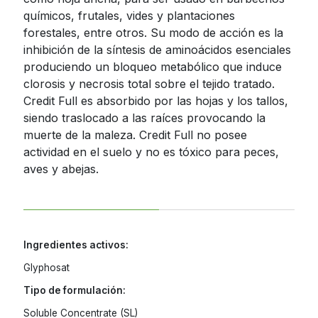
químicos, frutales, vides y plantaciones
Jamaica
Inoculantes Micorrízicos
forestales, entre otros. Su modo de acción es la
Nicaragua
inhibición de la síntesis de aminoácidos esenciales
Insecticidas y Acaricidas
produciendo un bloqueo metabólico que induce
Panama
clorosis y necrosis total sobre el tejido tratado.
Reguladores de Crecimiento
Paraguay
Credit Full es absorbido por las hojas y los tallos,
siendo traslocado a las raíces provocando la
Peru
Todas
muerte de la maleza. Credit Full no posee
Dominican
actividad en el suelo y no es tóxico para peces,
Republic
aves y abejas.
Trinidad and
Tobago
Uruguay
Ingredientes activos:
Venezuela
Glyphosat
Tipo de formulación:
Soluble Concentrate (SL)