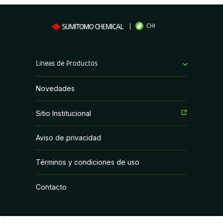
CHI
Líneas de Productos
Bioestimulantes
Novedades
Coadyuvantes
Sitio Institucional
Fertilizantes Foliares
Aviso de privacidad
Fungicidas
Términos y condiciones de uso
Herbicidas
Contacto
Inoculantes Micorrízicos
Insecticidas y Acaricidas