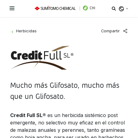
CHI
Argentina
Compartir
Herbicidas
>
Belize
Bolivia
Líneas de Productos
Brazil
Novedades
Bioestimulantes
Chile
Colombia
Mucho más Glifosato, mucho más
Coadyuvantes
¿Necesitas ayuda?
Costa Rica
que un Glifosato.
Fertilizantes Foliares
Sitio Institucional
Ecuador
El Salvador
Credit Full
SL®️
es un herbicida sistémico post
Instagram
Facebook
LinkedIn
Fungicidas
emergente, no selectivo muy eficaz en el control
Guatemala
de malezas anuales y perennes, tanto gramíneas
Herbicidas
Honduras
como hoja ancha, para ser usado en barbechos