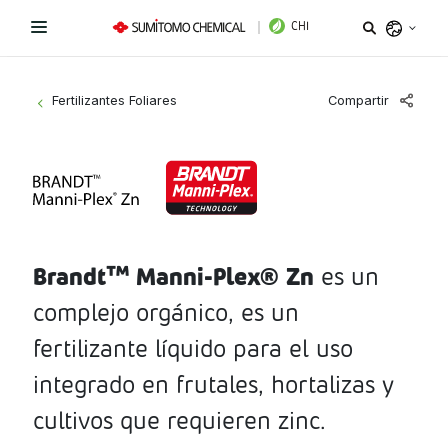
CHI
Argentina
Compartir
Fertilizantes Foliares
>
Belize
Bolivia
Líneas de Productos
Brazil
Novedades
Bioestimulantes
Chile
Colombia
Brandt™ Manni-Plex® Zn
es un
Coadyuvantes
¿Necesitas ayuda?
Costa Rica
complejo orgánico, es un
Fertilizantes Foliares
Sitio Institucional
Ecuador
fertilizante líquido para el uso
El Salvador
Instagram
Facebook
LinkedIn
Fungicidas
integrado en frutales, hortalizas y
Guatemala
cultivos que requieren zinc.
Herbicidas
Honduras