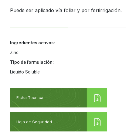
Jamaica
Inoculantes Micorrízicos
Puede ser aplicado vía foliar y por fertirrigación.
Nicaragua
Insecticidas y Acaricidas
Panama
Reguladores de Crecimiento
Paraguay
Ingredientes activos:
Peru
Zinc
Todas
Tipo de formulación:
Dominican
Republic
Liquido Soluble
Trinidad and
Tobago
Uruguay
Ficha Tecnica
Venezuela
Hoja de Seguridad