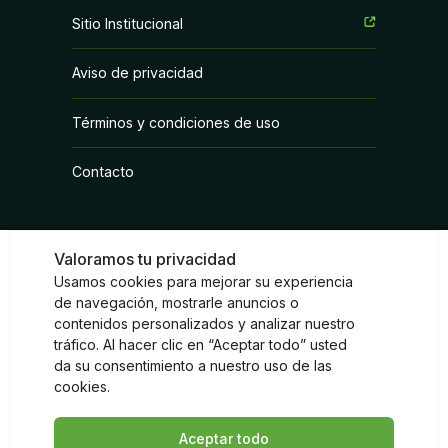
Coadyuvantes
Sitio Institucional
Fertilizantes Foliares
Aviso de privacidad
Fungicidas
Términos y condiciones de uso
Herbicidas
Contacto
Inoculantes Micorrízicos
Insecticidas y Acaricidas
Valoramos tu privacidad
Reguladores de Crecimiento
Usamos cookies para mejorar su experiencia
Redes sociales
de navegación, mostrarle anuncios o
contenidos personalizados y analizar nuestro
Instagram
Facebook
LinkedIn
tráfico. Al hacer clic en “Aceptar todo” usted
da su consentimiento a nuestro uso de las
cookies.
Aceptar todo
© Sumitomo Chemical 2026