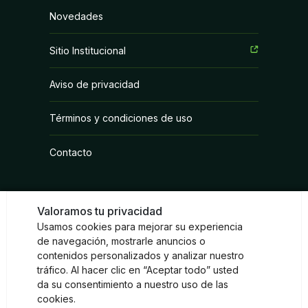
Bioestimulantes
Novedades
Coadyuvantes
Sitio Institucional
Fertilizantes Foliares
Aviso de privacidad
Fungicidas
Términos y condiciones de uso
Herbicidas
Contacto
Inoculantes Micorrízicos
Insecticidas y Acaricidas
Valoramos tu privacidad
Reguladores de Crecimiento
Usamos cookies para mejorar su experiencia
Redes sociales
de navegación, mostrarle anuncios o
contenidos personalizados y analizar nuestro
Instagram
Facebook
LinkedIn
tráfico. Al hacer clic en “Aceptar todo” usted
da su consentimiento a nuestro uso de las
cookies.