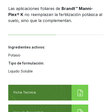
Jamaica
Inoculantes Micorrízicos
Las aplicaciones foliares de
Brandt™ Manni-
Plex® K
no reemplazan la fertilización potásica al
Nicaragua
Insecticidas y Acaricidas
suelo, sino que la complementan.
Panama
Reguladores de Crecimiento
Paraguay
Peru
Todas
Ingredientes activos:
Dominican
Potasio
Republic
Tipo de formulación:
Trinidad and
Tobago
Liquido Soluble
Uruguay
Venezuela
Ficha Tecnica