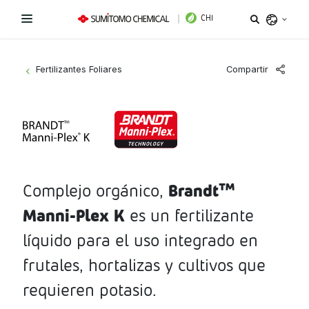
CHI
Argentina
Compartir
Fertilizantes Foliares
>
Belize
Bolivia
Líneas de Productos
Brazil
Novedades
Bioestimulantes
Chile
Colombia
Brandt™
Complejo orgánico,
Coadyuvantes
¿Necesitas ayuda?
Costa Rica
Manni-Plex K
es un fertilizante
Fertilizantes Foliares
Sitio Institucional
Ecuador
líquido para el uso integrado en
El Salvador
Instagram
Facebook
LinkedIn
Fungicidas
frutales, hortalizas y cultivos que
Guatemala
requieren potasio.
Herbicidas
Honduras