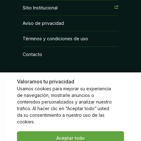
Coadyuvantes
Sitio Institucional
Fertilizantes Foliares
Aviso de privacidad
Fungicidas
Términos y condiciones de uso
Herbicidas
Contacto
Inoculantes Micorrízicos
Insecticidas y Acaricidas
Valoramos tu privacidad
Reguladores de Crecimiento
Usamos cookies para mejorar su experiencia
Redes sociales
de navegación, mostrarle anuncios o
contenidos personalizados y analizar nuestro
Instagram
Facebook
LinkedIn
tráfico. Al hacer clic en “Aceptar todo” usted
da su consentimiento a nuestro uso de las
cookies.
Aceptar todo
© Sumitomo Chemical 2026