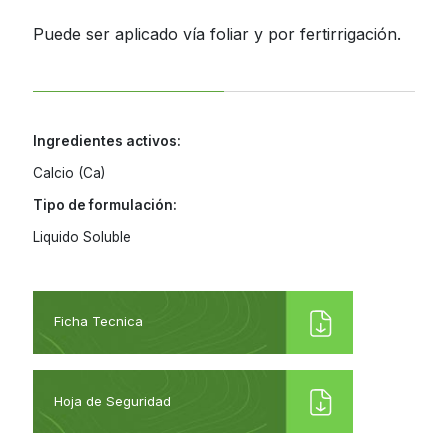
Jamaica
Inoculantes Micorrízicos
Puede ser aplicado vía foliar y por fertirrigación.
Nicaragua
Insecticidas y Acaricidas
Panama
Reguladores de Crecimiento
Paraguay
Ingredientes activos:
Peru
Calcio (Ca)
Todas
Tipo de formulación:
Dominican
Republic
Liquido Soluble
Trinidad and
Tobago
Uruguay
Ficha Tecnica
Venezuela
Hoja de Seguridad