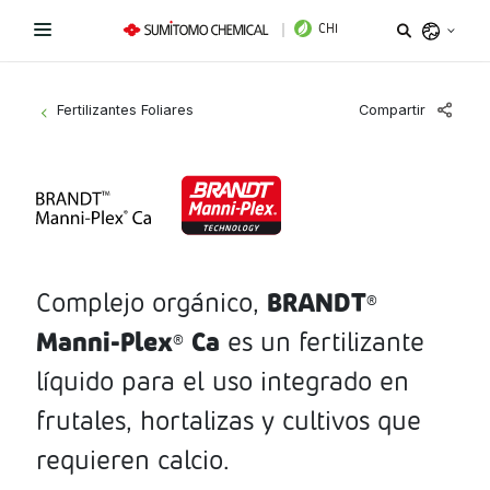
CHI
Argentina
Compartir
Fertilizantes Foliares
>
Belize
Bolivia
Líneas de Productos
Brazil
Novedades
Bioestimulantes
Chile
Colombia
BRANDT
Complejo orgánico,
Coadyuvantes
¿Necesitas ayuda?
®
Costa Rica
Manni-Plex
Ca
es un fertilizante
®
Fertilizantes Foliares
Sitio Institucional
Ecuador
líquido para el uso integrado en
El Salvador
Instagram
Facebook
LinkedIn
Fungicidas
frutales, hortalizas y cultivos que
Guatemala
requieren calcio.
Herbicidas
Honduras