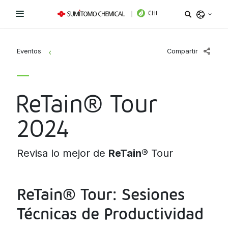
CHI
Argentina
Compartir
Eventos
>
Belize
Bolivia
Líneas de Productos
ReTain® Tour
Brazil
Novedades
Bioestimulantes
Chile
2024
Colombia
Coadyuvantes
¿Necesitas ayuda?
Costa Rica
Revisa lo mejor de
ReTain®
Tour
Fertilizantes Foliares
Sitio Institucional
Ecuador
ReTain® Tour: Sesiones
El Salvador
Instagram
Facebook
LinkedIn
Fungicidas
Guatemala
Técnicas de Productividad
Herbicidas
Honduras