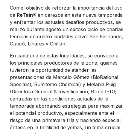
Con el objetivo de reforzar la importancia del uso
Jamaica
Inoculantes Micorrízicos
de
ReTain®
en cerezos en esta nueva temporada
Nicaragua
y enfrentar los actuales desafíos productivos, se
Insecticidas y Acaricidas
realizó durante agosto un exitoso ciclo de charlas
Panama
técnicas en cuatro ciudades clave: San Fernando,
Reguladores de Crecimiento
Paraguay
Curicó, Linares y Chillán.
Peru
Todas
En cada una de estas localidades, se convocó a
los principales productores de la zona, quienes
Dominican
Republic
tuvieron la oportunidad de atender las
presentaciones de Marcelo Gómez (BioRational
Trinidad and
Specialist, Sumitomo Chemical) y Melania Puig
Tobago
(Directora General & Investigación, Brota I+D);
Uruguay
centradas en las condiciones actuales de la
temporada abordando estrategias para maximizar
Venezuela
el potencial productivo, especialmente ante el
riesgo de una primavera fría y haciendo especial
énfasis en la fertilidad de yemas, un tema crucial