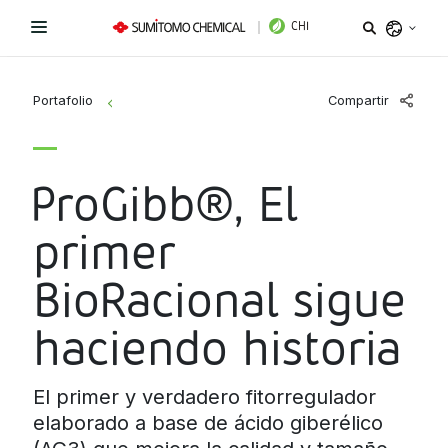
CHI
Argentina
Compartir
Portafolio
>
Belize
Bolivia
Líneas de Productos
ProGibb®, El
Brazil
Novedades
Bioestimulantes
Chile
primer
Colombia
Coadyuvantes
¿Necesitas ayuda?
BioRacional sigue
Costa Rica
Fertilizantes Foliares
haciendo historia
Sitio Institucional
Ecuador
El Salvador
Instagram
Facebook
LinkedIn
Fungicidas
El primer y verdadero fitorregulador
Guatemala
elaborado a base de ácido giberélico
Herbicidas
Honduras