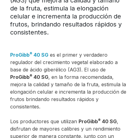
(AG3) que mejora la calidad y tamaño
de la fruta, estimula la elongación
Jamaica
Inoculantes Micorrízicos
celular e incrementa la producción de
Nicaragua
frutos, brindando resultados rápidos y
Insecticidas y Acaricidas
Panama
consistentes.
Reguladores de Crecimiento
Paraguay
Peru
®
ProGibb
40 SG
es el primer y verdadero
Todas
regulador del crecimiento vegetal elaborado a
Dominican
base de ácido giberélico (AG3). El uso de
Republic
®
ProGibb
40 SG
, en la forma recomendada,
Trinidad and
mejora la calidad y tamaño de la fruta, estimula la
Tobago
elongación celular e incrementa la producción de
frutos brindando resultados rápidos y
Uruguay
consistentes.
Venezuela
®
Los productores que utilizan
ProGibb
40 SG
,
disfrutan de mayores calibres y un rendimiento
superior de manera constante, junto con un