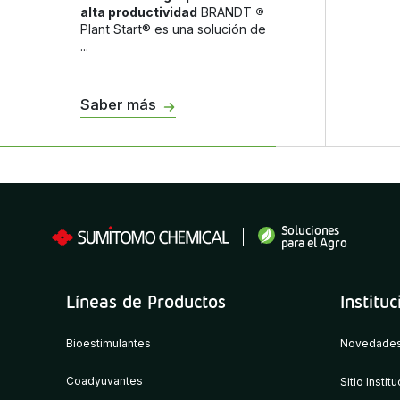
alta productividad
BRANDT
®
Plant Start® es una solución de
...
Saber más
Soluciones
para el Agro
Líneas de Productos
Instituc
Bioestimulantes
Novedade
Coadyuvantes
Sitio Instit