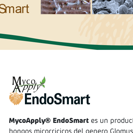
epublic
d Tobago
MycoApply® EndoSmart
es un product
hongos micorricicos del genero Glomus 