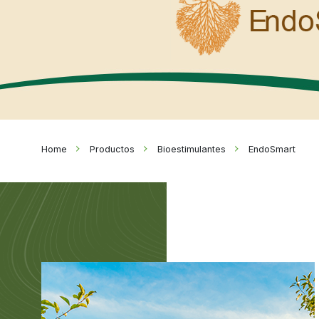
Honduras
Jamaica
Nicaragua
Panama
Paraguay
Peru
Home
>
Productos
>
Bioestimulantes
>
EndoSmart
Dominican R
Trinidad an
Uruguay
Venezuela